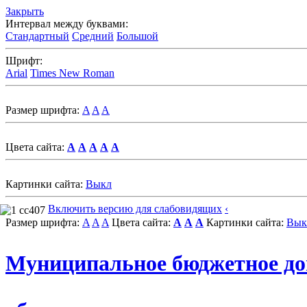
Закрыть
Интервал между буквами:
Стандартный
Средний
Большой
Шрифт:
Arial
Times New Roman
Размер шрифта:
A
A
A
Цвета сайта:
A
A
A
A
A
Картинки сайта:
Выкл
Включить версию для слабовидящих
‹
Размер шрифта:
A
A
A
Цвета сайта:
A
A
A
Картинки сайта:
Вык
Муниципальное бюджетное д