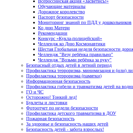
Всероссийская акция «Засветись!»
Обучающие материалы
Дорожное королевство
Паспорт безопасности
Мониторинг знаний по ПДД у дошкольников
Ко дню Матери
Рекомендации
Конкурс «Кукла-полицейский»
Челлендж ко Дню Космонавтики
Шестая Глобальная неделя безопасности дор
Челлендж "Везу ребёнка правильно"
Челлендж "Возьми ребёнка за руку"
Безопасный отдых детей в летний период
Профилактика терроризма, минимизация и (или) ли
Профилактика терроризма (памятки)
Информационная безопасность
Профилактика гибели и травматизма детей на водн
ГО и ЧС
Осторожно! Тонкий лед!
Буклеты и листовки
Фотоотчет по недели безопасности
Профилактика детского травматизма в ДОУ
Пожарная безопасность
За здоровье и безопасность наших детей
Безопасность детей - забота взрослых!