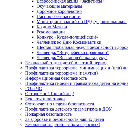
Всероссийская акция «Засветись!»
Обучающие материалы
Дорожное королевство
Паспорт безопасности
Мониторинг знаний по ПДД у дошкольников
Ко дню Матери
Рекомендации
Конкурс «Кукла-полицейский»
Челлендж ко Дню Космонавтики
Шестая Глобальная неделя безопасности дор
Челлендж "Везу ребёнка правильно"
Челлендж "Возьми ребёнка за руку"
Безопасный отдых детей в летний период
Профилактика терроризма, минимизация и (или) ли
Профилактика терроризма (памятки)
Информационная безопасность
Профилактика гибели и травматизма детей на водн
ГО и ЧС
Осторожно! Тонкий лед!
Буклеты и листовки
Фотоотчет по недели безопасности
Профилактика детского травматизма в ДОУ
Пожарная безопасность
За здоровье и безопасность наших детей
Безопасность детей - забота взрослых!