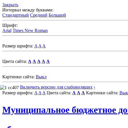
Закрыть
Интервал между буквами:
Стандартный
Средний
Большой
Шрифт:
Arial
Times New Roman
Размер шрифта:
A
A
A
Цвета сайта:
A
A
A
A
A
Картинки сайта:
Выкл
Включить версию для слабовидящих
‹
Размер шрифта:
A
A
A
Цвета сайта:
A
A
A
Картинки сайта:
Вык
Муниципальное бюджетное д