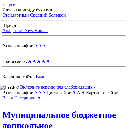
Закрыть
Интервал между буквами:
Стандартный
Средний
Большой
Шрифт:
Arial
Times New Roman
Размер шрифта:
A
A
A
Цвета сайта:
A
A
A
A
A
Картинки сайта:
Выкл
Включить версию для слабовидящих
‹
Размер шрифта:
A
A
A
Цвета сайта:
A
A
A
Картинки сайта:
Выкл
Настройки ▼
Муниципальное бюджетное
дошкольное