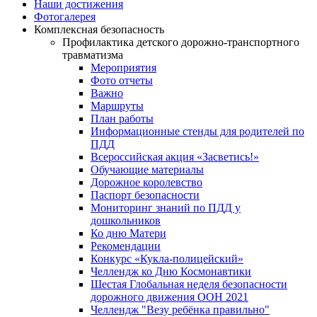
Наши достижения
Фотогалерея
Комплексная безопасность
Профилактика детского дорожно-транспортного
травматизма
Мероприятия
Фото отчеты
Важно
Маршруты
План работы
Информационные стенды для родителей по
ПДД
Всероссийская акция «Засветись!»
Обучающие материалы
Дорожное королевство
Паспорт безопасности
Мониторинг знаний по ПДД у
дошкольников
Ко дню Матери
Рекомендации
Конкурс «Кукла-полицейский»
Челлендж ко Дню Космонавтики
Шестая Глобальная неделя безопасности
дорожного движения ООН 2021
Челлендж "Везу ребёнка правильно"