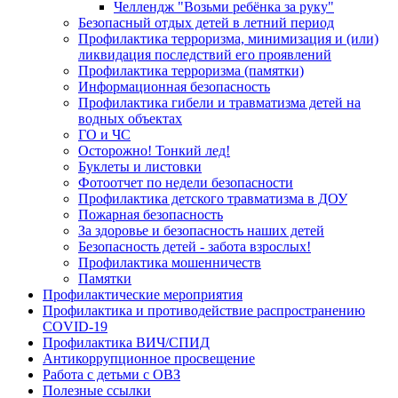
Челлендж "Возьми ребёнка за руку"
Безопасный отдых детей в летний период
Профилактика терроризма, минимизация и (или)
ликвидация последствий его проявлений
Профилактика терроризма (памятки)
Информационная безопасность
Профилактика гибели и травматизма детей на
водных объектах
ГО и ЧС
Осторожно! Тонкий лед!
Буклеты и листовки
Фотоотчет по недели безопасности
Профилактика детского травматизма в ДОУ
Пожарная безопасность
За здоровье и безопасность наших детей
Безопасность детей - забота взрослых!
Профилактика мошенничеств
Памятки
Профилактические мероприятия
Профилактика и противодействие распространению
COVID-19
Профилактика ВИЧ/СПИД
Антикоррупционное просвещение
Работа с детьми с ОВЗ
Полезные ссылки