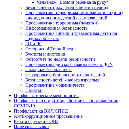
Челлендж "Возьми ребёнка за руку"
Безопасный отдых детей в летний период
Профилактика терроризма, минимизация и (или)
ликвидация последствий его проявлений
Профилактика терроризма (памятки)
Информационная безопасность
Профилактика гибели и травматизма детей на
водных объектах
ГО и ЧС
Осторожно! Тонкий лед!
Буклеты и листовки
Фотоотчет по недели безопасности
Профилактика детского травматизма в ДОУ
Пожарная безопасность
За здоровье и безопасность наших детей
Безопасность детей - забота взрослых!
Профилактика мошенничеств
Памятки
Профилактические мероприятия
Профилактика и противодействие распространению
COVID-19
Профилактика ВИЧ/СПИД
Антикоррупционное просвещение
Работа с детьми с ОВЗ
Полезные ссылки