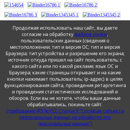
Продолжая использовать наш сайт, вы даете
согласие на обработку
файлов cookie
,
пользовательских данных (сведения о
местоположении; тип и версия ОС; тип и версия
1
2022
Браузера; тип устройства и разрешение его экрана;
2
2021
источник откуда пришел на сайт пользователь; с
какого сайта или по какой рекламе; язык ОС и
Браузера; какие страницы открывает и на какие
Публикация персональных данных, в том числе
кнопки нажимает пользователь; ip-адрес) в целях
фотографий, производится в соответствии с
функционирования сайта, проведения ретаргетинга
Федеральным законом от 27.07.2006 г. № 152-ФЗ " О
персональных данных", с согласия субъекта персональных
и проведения статистических исследований и
данных".
обзоров. Если вы не хотите, чтобы ваши данные
обрабатывались, покиньте сайт.
(требование ФЗ №152. Статья 9 "Согласие субъекта
персональных данных на обработку его
персональных данных")