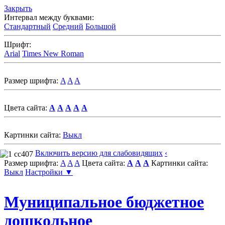
Закрыть
Интервал между буквами:
Стандартный
Средний
Большой
Шрифт:
Arial
Times New Roman
Размер шрифта:
A
A
A
Цвета сайта:
A
A
A
A
A
Картинки сайта:
Выкл
Включить версию для слабовидящих
‹
Размер шрифта:
A
A
A
Цвета сайта:
A
A
A
Картинки сайта:
Выкл
Настройки ▼
Муниципальное бюджетное
дошкольное