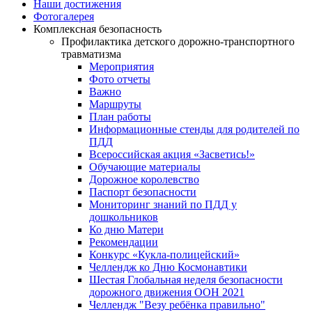
Наши достижения
Фотогалерея
Комплексная безопасность
Профилактика детского дорожно-транспортного
травматизма
Мероприятия
Фото отчеты
Важно
Маршруты
План работы
Информационные стенды для родителей по
ПДД
Всероссийская акция «Засветись!»
Обучающие материалы
Дорожное королевство
Паспорт безопасности
Мониторинг знаний по ПДД у
дошкольников
Ко дню Матери
Рекомендации
Конкурс «Кукла-полицейский»
Челлендж ко Дню Космонавтики
Шестая Глобальная неделя безопасности
дорожного движения ООН 2021
Челлендж "Везу ребёнка правильно"