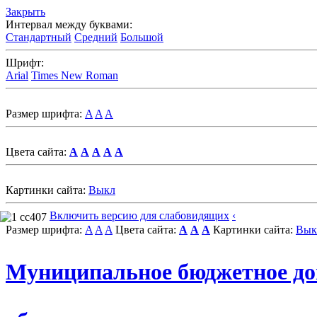
Закрыть
Интервал между буквами:
Стандартный
Средний
Большой
Шрифт:
Arial
Times New Roman
Размер шрифта:
A
A
A
Цвета сайта:
A
A
A
A
A
Картинки сайта:
Выкл
Включить версию для слабовидящих
‹
Размер шрифта:
A
A
A
Цвета сайта:
A
A
A
Картинки сайта:
Вык
Муниципальное бюджетное д