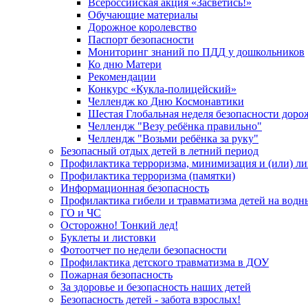
Всероссийская акция «Засветись!»
Обучающие материалы
Дорожное королевство
Паспорт безопасности
Мониторинг знаний по ПДД у дошкольников
Ко дню Матери
Рекомендации
Конкурс «Кукла-полицейский»
Челлендж ко Дню Космонавтики
Шестая Глобальная неделя безопасности дор
Челлендж "Везу ребёнка правильно"
Челлендж "Возьми ребёнка за руку"
Безопасный отдых детей в летний период
Профилактика терроризма, минимизация и (или) ли
Профилактика терроризма (памятки)
Информационная безопасность
Профилактика гибели и травматизма детей на водн
ГО и ЧС
Осторожно! Тонкий лед!
Буклеты и листовки
Фотоотчет по недели безопасности
Профилактика детского травматизма в ДОУ
Пожарная безопасность
За здоровье и безопасность наших детей
Безопасность детей - забота взрослых!