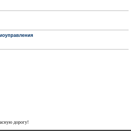
амоуправления
асную дорогу!