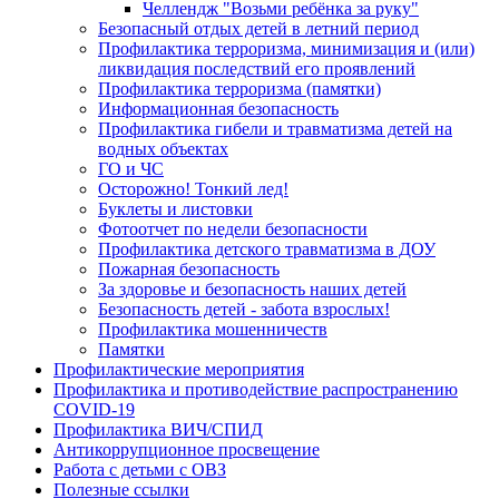
Челлендж "Возьми ребёнка за руку"
Безопасный отдых детей в летний период
Профилактика терроризма, минимизация и (или)
ликвидация последствий его проявлений
Профилактика терроризма (памятки)
Информационная безопасность
Профилактика гибели и травматизма детей на
водных объектах
ГО и ЧС
Осторожно! Тонкий лед!
Буклеты и листовки
Фотоотчет по недели безопасности
Профилактика детского травматизма в ДОУ
Пожарная безопасность
За здоровье и безопасность наших детей
Безопасность детей - забота взрослых!
Профилактика мошенничеств
Памятки
Профилактические мероприятия
Профилактика и противодействие распространению
COVID-19
Профилактика ВИЧ/СПИД
Антикоррупционное просвещение
Работа с детьми с ОВЗ
Полезные ссылки