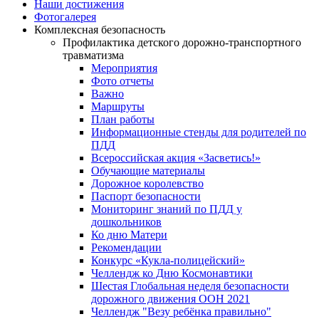
Наши достижения
Фотогалерея
Комплексная безопасность
Профилактика детского дорожно-транспортного
травматизма
Мероприятия
Фото отчеты
Важно
Маршруты
План работы
Информационные стенды для родителей по
ПДД
Всероссийская акция «Засветись!»
Обучающие материалы
Дорожное королевство
Паспорт безопасности
Мониторинг знаний по ПДД у
дошкольников
Ко дню Матери
Рекомендации
Конкурс «Кукла-полицейский»
Челлендж ко Дню Космонавтики
Шестая Глобальная неделя безопасности
дорожного движения ООН 2021
Челлендж "Везу ребёнка правильно"