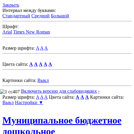
Закрыть
Интервал между буквами:
Стандартный
Средний
Большой
Шрифт:
Arial
Times New Roman
Размер шрифта:
A
A
A
Цвета сайта:
A
A
A
A
A
Картинки сайта:
Выкл
Включить версию для слабовидящих
‹
Размер шрифта:
A
A
A
Цвета сайта:
A
A
A
Картинки сайта:
Выкл
Настройки ▼
Муниципальное бюджетное
дошкольное