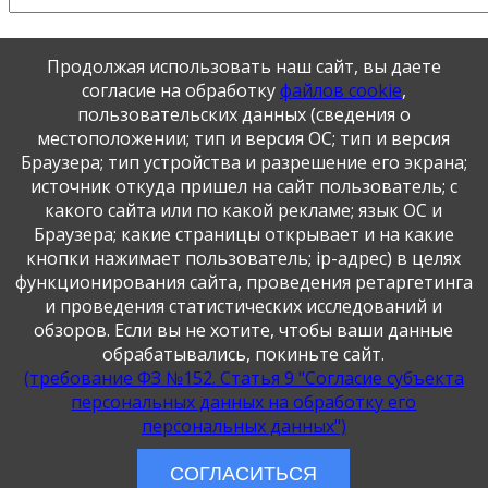
Подписаться на уведомления о новых комментариях
Продолжая использовать наш сайт, вы даете
согласие на обработку
файлов cookie
,
Обновить
пользовательских данных (сведения о
местоположении; тип и версия ОС; тип и версия
Браузера; тип устройства и разрешение его экрана;
Отправить
JComments
источник откуда пришел на сайт пользователь; с
какого сайта или по какой рекламе; язык ОС и
Браузера; какие страницы открывает и на какие
Публикация персональных данных, в том числе
кнопки нажимает пользователь; ip-адрес) в целях
фотографий, производится в соответствии с
функционирования сайта, проведения ретаргетинга
Федеральным законом от 27.07.2006 г. № 152-ФЗ " О
персональных данных", с согласия субъекта персональных
и проведения статистических исследований и
данных".
обзоров. Если вы не хотите, чтобы ваши данные
обрабатывались, покиньте сайт.
(требование ФЗ №152. Статья 9 "Согласие субъекта
персональных данных на обработку его
персональных данных")
СОГЛАСИТЬСЯ
Создание и сопровождение
Веб-студия «Решение»
.